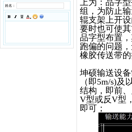
上为：品字型
姓名：
组，为防止输
辊支架上开设
要时也可使其
品字型布置，
跑偏的
问题，
橡胶传送带的
坤硕输送设备
（即5m/s)及
结构，即前、
V
型或反
V
型
即可；