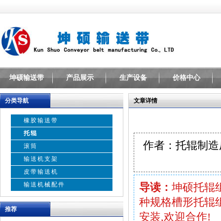
坤硕输送带
产品展示
生产设备
价格中心
分类导航
文章详情
橡胶输送带
托辊
作者：托辊制
滚筒
输送机支架
皮带输送机
输送机械配件
导读：
坤硕托辊组
种规格槽形托辊组
推荐
安装,欢迎合作!