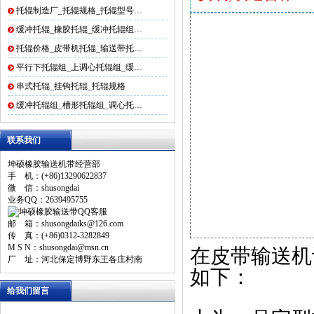
托辊制造厂_托辊规格_托辊型号…
缓冲托辊_橡胶托辊_缓冲托辊组…
托辊价格_皮带机托辊_输送带托…
平行下托辊组_上调心托辊组_缓…
串式托辊_挂钩托辊_托辊规格
缓冲托辊组_槽形托辊组_调心托…
联系我们
坤硕橡胶输送机带经营部
手 机：(+86)13290622837
微 信：shusongdai
业务QQ：2639495755
邮 箱：shusongdaiks@126.com
传 真：(+86)0312-3282849
M S N：shusongdai@msn.cn
在皮带输送机
厂 址：河北保定博野东王各庄村南
如下：
给我们留言