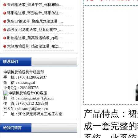
普通输送带_普通平带_棉帆布输…
环形输送带_环形皮带_环形传送…
聚酯EP输送带_聚酯尼龙输送带_…
高强度尼龙输送带_尼龙运输带_…
耐热输送带_耐高温运输带_ep耐…
大倾角输送带_挡边输送带_裙边…
联系我们
坤硕橡胶输送机带经营部
手 机：(+86)13290622837
微 信：shusongdai
业务QQ：2639495755
邮 箱：shusongdaiks@126.com
传 真：(+86)0312-3282849
M S N：shusongdai@msn.cn
产品特点：裙
厂 址：河北保定博野东王各庄村南
成一套完整的
给我们留言