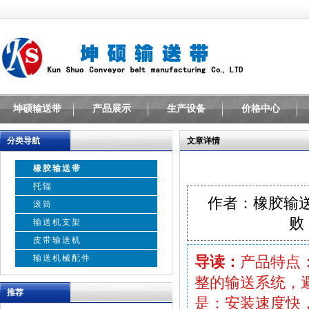
坤硕输送带
产品展示
生产设备
价格中心
分类导航
文章详情
橡胶输送带
托辊
作者：橡胶输
滚筒
败
输送机支架
皮带输送机
输送机械配件
导读：
产品特点
整的输送系统，
推荐
是：安装速度快