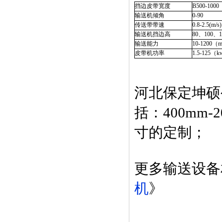
挡边皮带宽度
B500-100
输送机倾角
0-90
传送带带速
0.8-2.5(m/s)
输送机挡边高
80、100、1
输送能力
10-1200（m³
皮带机功率
1.5-125（
河北保定坤硕
括：400mm
寸的定制；
更多输送设备
机
》