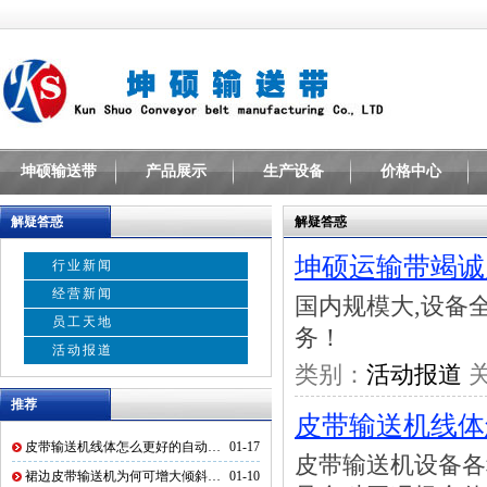
坤硕输送带
产品展示
生产设备
价格中心
解疑答惑
解疑答惑
坤硕运输带竭诚
行业新闻
经营新闻
国内规模大,设备
员工天地
务！
活动报道
类别：
活动报道
关
推荐
皮带输送机线体
皮带输送机线体怎么更好的自动…
01-17
皮带输送机设备各
裙边皮带输送机为何可增大倾斜…
01-10