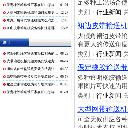
足多种工况场合使
保定橡胶输送带厂家在矿山怎样…
01-01
类别：
行业新闻
关
大型网带输送机结构如何应用更…
12-27
水泥厂用带式输送机械怎么润滑…
12-18
裙边皮带输送机
矿山皮带输送机设备维护注意哪…
12-06
大倾角裙边皮带输
热门
有更大的传送角度
类别：
行业新闻
关
实现钢丝绳芯输送带轻松剥头的…
08-29
皮带输送机械托辊更换的快速方…
06-14
保定橡胶输送带
倾斜式皮带输送机安装方法需注…
04-30
多种透明橡胶输送
高空输送带更换及接头安装如何…
06-17
裙边皮带输送机为何可增大倾斜…
01-10
果图片可快速为用
保定橡胶输送带厂家在矿山怎样…
01-01
类别：
行业新闻
关
大型网带输送机
可全天候供应各种
小时技术支持,可快