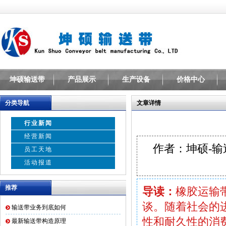
坤硕输送带
产品展示
生产设备
价格中心
分类导航
文章详情
行业新闻
经营新闻
作者：坤硕-
员工天地
活动报道
推荐
导读：
橡胶运输
谈。随着社会的
输送带业务到底如何
性和耐久性的消
最新输送带构造原理