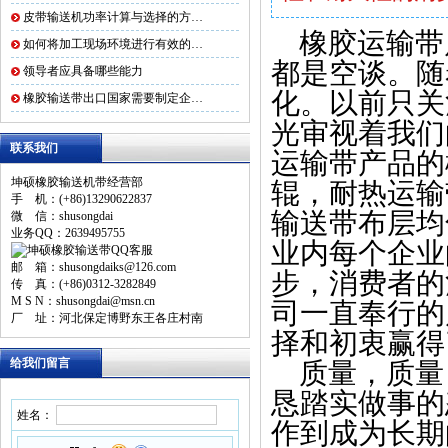
皮带输送机功率计算与选择的方…
橡胶运输带
如何将加工现场环境进行有效的…
都是空谈。随
领导者应具备哪些能力
化。以前只关
橡胶输送带出口国家需要制定企…
光审视着我们
联系我们
运输带产品的
坤硕橡胶输送机带经营部
辊，耐热运输
手 机：(+86)13290622837
输送带布层均
微 信：shusongdai
业务QQ：2639495755
业内每个企业
邮 箱：shusongdaiks@126.com
步，消费者的
传 真：(+86)0312-3282849
M S N：shusongdai@msn.cn
司一直奉行的
厂 址：河北保定博野东王各庄村南
择和初衷赢得
给我们留言
质量，质量
恳踏实做事的
姓名：
作到成为长期