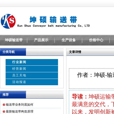
坤硕输送带
产品展示
生产设备
价格中心
分类导航
文章详情
行业新闻
经营新闻
作者：坤硕-
员工天地
活动报道
推荐
导读：
坤硕运输
最满意的交代，
输送带业务到底如何
以来，发明创新
最新输送带构造原理