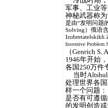
冷战时期，
军事、工业等
神秘武器称为
是由
“
发明问题
Solving
）俄语
Izobretatelskikh
Inventive Problem 
（
Genrich S. A
1946
年开始，
各国
250
万件
当时
Altshul
处理世界各国
样一个问题：
是否有可遵循
的发明创造或