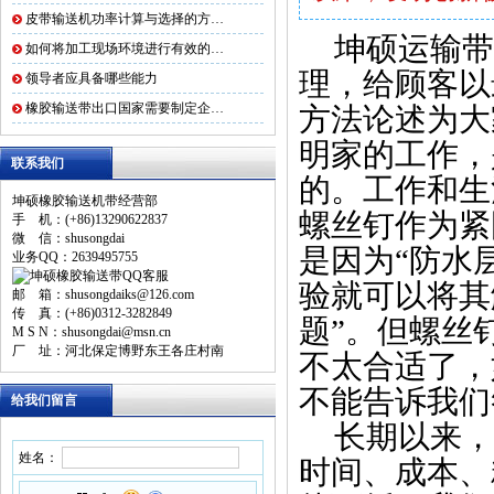
皮带输送机功率计算与选择的方…
坤硕运输带
如何将加工现场环境进行有效的…
理，给顾客以
领导者应具备哪些能力
橡胶输送带出口国家需要制定企…
方法论述为大
明家的工作，
联系我们
的。工作和生
坤硕橡胶输送机带经营部
螺丝钉作为紧
手 机：(+86)13290622837
微 信：shusongdai
是因为“防水
业务QQ：2639495755
验就可以将其
邮 箱：shusongdaiks@126.com
传 真：(+86)0312-3282849
题”。但螺丝
M S N：shusongdai@msn.cn
厂 址：河北保定博野东王各庄村南
不太合适了，
不能告诉我们
给我们留言
长期以来，
姓名：
时间、成本、