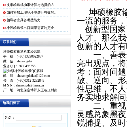
皮带输送机功率计算与选择的方…
坤硕橡胶
如何将加工现场环境进行有效的…
一流的服务，
领导者应具备哪些能力
创新型国家
橡胶输送带出口国家需要制定企…
人才。那么我
联系我们
创新的人才有
坤硕橡胶输送机带经营部
一、善表达
手 机：(+86)13290622837
亮出观点，将
微 信：shusongdai
业务QQ：2639495755
考；面对问题
邮 箱：shusongdaiks@126.com
散、逆向、形
传 真：(+86)0312-3282849
M S N：shusongdai@msn.cn
性思维，不人
厂 址：河北保定博野东王各庄村南
务实地求解问
给我们留言
二、重视灵
灵感总象黑夜
姓名：
锐捕捉、及时