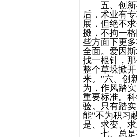
五、创新不
后，术业有专
展，但绝不求
擞，不拘一格
些方面下更多
全面。爱因斯
找一根针，那
整个草垛掀开
来。
"
六、创
为，作风踏实
重要标准。科
验。只有踏实
能
"
不为积习
是、求变、求
七、总是有