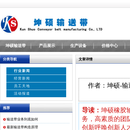
坤硕输送带
产品展示
生产设备
价格中心
分类导航
文章详情
行业新闻
经营新闻
作者：坤硕-
员工天地
活动报道
推荐
导读：
坤硕橡胶
务，高素质的团
输送带业务到底如何
创新呼唤创新人
最新输送带构造原理