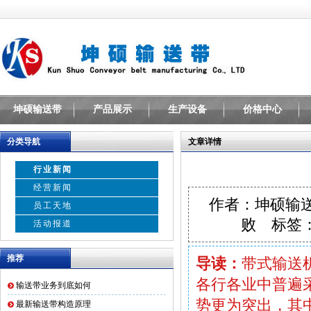
坤硕输送带
产品展示
生产设备
价格中心
分类导航
文章详情
行业新闻
经营新闻
作者：坤硕输
员工天地
败
标签：
活动报道
推荐
导读：
带式输送
各行各业中普遍
输送带业务到底如何
势更为突出，其
最新输送带构造原理