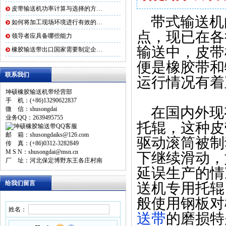
皮带输送机功率计算与选择的方…
带式输送机
如何将加工现场环境进行有效的…
点，现已在各
领导者应具备哪些能力
输送中，皮带
橡胶输送带出口国家需要制定企…
便是橡胶带和
联系我们
运行情况有着
坤硕橡胶输送机带经营部
手 机：(+86)13290622837
在国内外现
微 信：shusongdai
业务QQ：2639495755
托辊，这种皮
邮 箱：shusongdaiks@126.com
驱动滚筒被制
传 真：(+86)0312-3282849
M S N：shusongdai@msn.cn
下继续滑动，
厂 址：河北保定博野东王各庄村南
延误生产的情
给我们留言
送机专用托辊
般使用钢板对
姓名：
送带
的磨损特