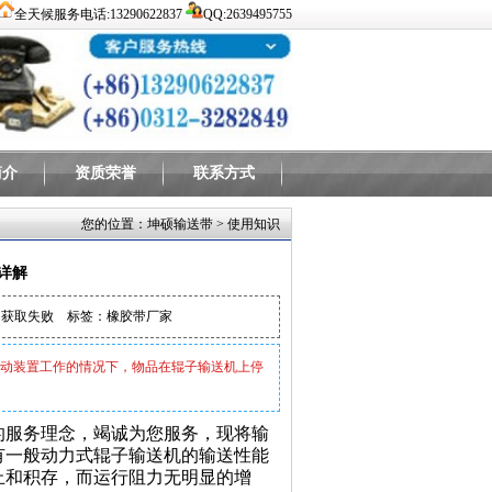
全天候服务电话:13290622837
QQ:2639495755
简介
资质荣誉
联系方式
您的位置：
坤硕输送带
>
使用知识
详解
：
获取失败
标签：橡胶带厂家
动装置工作的情况下，物品在辊子输送机上停
的服务理念，竭诚为您服务，现将输
有一般动力式辊子输送机的输送性能
止和积存，而运行阻力无明显的增