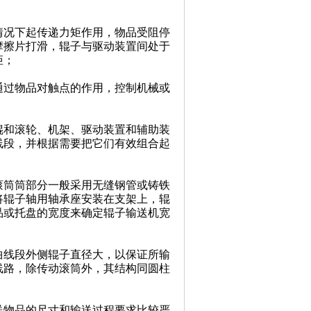
情况下起传递力矩作用，物品受阻停
摩擦片打滑，辊子与驱动装置间处于
矩；
通过物品对触点的作用，控制机械或
辊和滚轮、机架、驱动装置和辅助装
线段，并根据需要把它们有效组合起
滚筒筒部分一般采用无缝钢管或铸铁
将辊子轴用轴承座安装在支架上，辊
品或托盘的宽度来确定辊子输送机宽
曲线段外侧辊子直径大，以保证所输
线路，除传动滚筒外，其结构同圆柱
送物品的尺寸和输送过程要求比较严