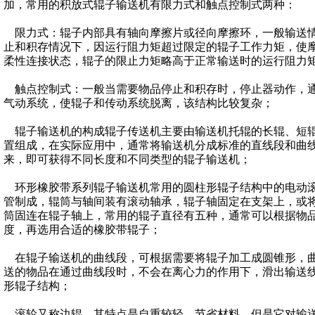
加，常用的积放式辊子输送机有限力式和触点控制式两种：
限力式：辊子内部具有轴向摩擦片或径向摩擦环，一般输送
止和积存情况下，因运行阻力矩超过限定的辊子工作力矩，使
柔性连接状态，辊子的限止力矩略高于正常输送时的运行阻力
触点控制式：一般当需要物品停止和积存时，停止器动作，
气动系统，使辊子和传动系统脱离，该结构比较复杂；
辊子输送机的构成辊子传送机主要由
输送机托辊
的长辊、短
置组成，在实际应用中，通常将输送机分成标准的直线段和曲
来，即可获得不同长度和不同类型的辊子输送机；
环形橡胶带
系列
辊子输送机常用的圆柱形辊子结构中的电动
管制成，辊筒与轴间装有滚动轴承，辊子轴固定在支架上，或
筒固连在辊子轴上，常用的辊子直径有五种，通常可以根据物
度，再选用合适的橡胶带辊子；
在辊子输送机的曲线段，可根据需要将辊子加工成圆锥形，
送的物品在通过曲线段时，不会在离心力的作用下，滑出输送
形辊子结构；
滚轮又称边辊，其特点是自重较轻，节省材料，但是它对输