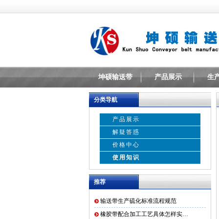
坤硕输送带
产品展示
生
分类导航
产品展示
解疑答惑
价格中心
使用知识
推荐
输送带生产硫化标准流程规范
橡胶带配合加工工艺具体怎样实…