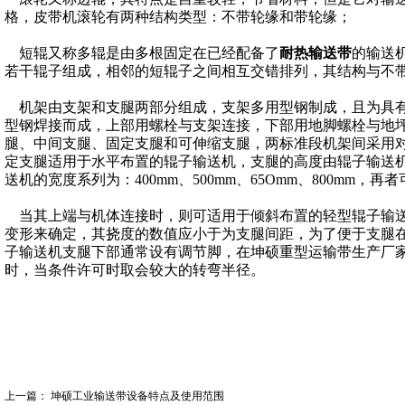
格，皮带机滚轮有两种结构类型：不带轮缘和带轮缘；
短辊又称多辊是由多根固定在已经配备了
耐热输送带
的输送
若干辊子组成，相邻的短辊子之间相互交错排列，其结构与不
机架由支架和支腿两部分组成，支架多用型钢制成，且为具
型钢焊接而成，上部用螺栓与支架连接，下部用地脚螺栓与地
腿、中间支腿、固定支腿和可伸缩支腿，两标准段机架间采用
定支腿适用于水平布置的辊子输送机，支腿的高度由辊子输送
送机的宽度系列为：
400mm
、
500mm
、
65Omm
、
800mm
，再者
当其上端与机体连接时，则可适用于倾斜布置的轻型辊子输送
变形来确定，其挠度的数值应小于为支腿间距，为了便于支腿
子输送机支腿下部通常设有调节脚，在坤硕
重型运输带生产厂
时，当条件许可时取会较大的转弯半径。
上一篇：
坤硕工业输送带设备特点及使用范围