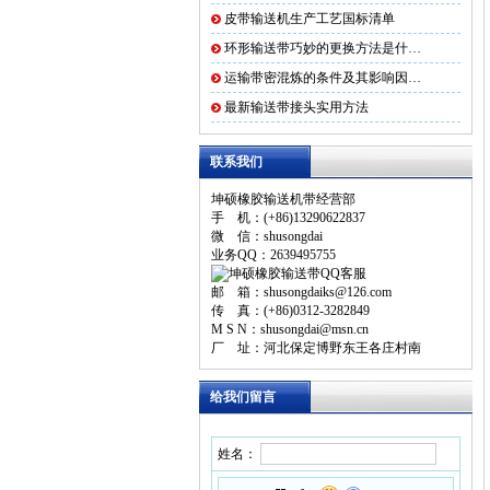
皮带输送机生产工艺国标清单
环形输送带巧妙的更换方法是什…
运输带密混炼的条件及其影响因…
最新输送带接头实用方法
联系我们
坤硕橡胶输送机带经营部
手 机：(+86)13290622837
微 信：shusongdai
业务QQ：2639495755
邮 箱：shusongdaiks@126.com
传 真：(+86)0312-3282849
M S N：shusongdai@msn.cn
厂 址：河北保定博野东王各庄村南
给我们留言
姓名：