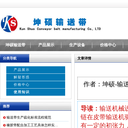
坤硕输送带
产品展示
生产设备
价格中心
分类导航
文章详情
产品展示
解疑答惑
作者：坤硕-输
价格中心
使用知识
推荐
导读：
输送机械
链在皮带输送机
输送带生产硫化标准流程规范
有一定的初张力
橡胶带配合加工工艺具体怎样实…