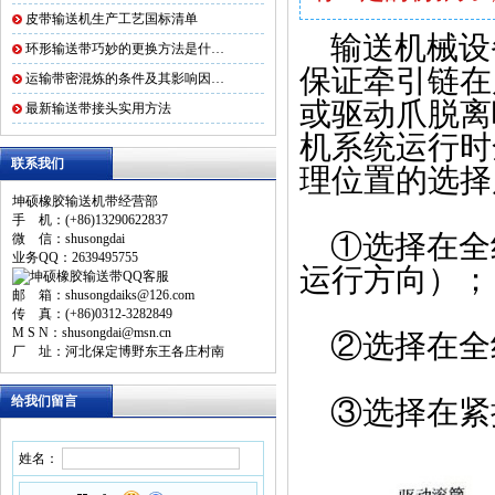
皮带输送机生产工艺国标清单
输送机械设
环形输送带巧妙的更换方法是什…
保证牵引链在
运输带密混炼的条件及其影响因…
或驱动爪脱离
最新输送带接头实用方法
机系统运行时
联系我们
理位置的选择
坤硕橡胶输送机带经营部
手 机：(+86)13290622837
①
选择在全
微 信：shusongdai
业务QQ：2639495755
运行方向）；
邮 箱：shusongdaiks@126.com
传 真：(+86)0312-3282849
M S N：shusongdai@msn.cn
②
选择在全
厂 址：河北保定博野东王各庄村南
给我们留言
③
选择在紧
姓名：