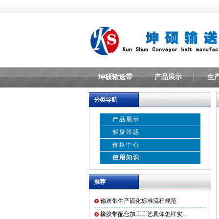
坤硕输送带
产品展示
生
分类导航
产品展示
解疑答惑
价格中心
使用知识
推荐
输送带生产硫化标准流程规范
橡胶带配合加工工艺具体怎样实…