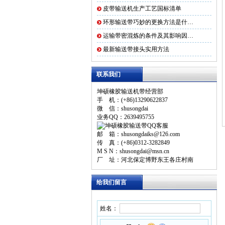
皮带输送机生产工艺国标清单
环形输送带巧妙的更换方法是什…
运输带密混炼的条件及其影响因…
最新输送带接头实用方法
联系我们
坤硕橡胶输送机带经营部
手 机：(+86)13290622837
微 信：shusongdai
业务QQ：2639495755
邮 箱：shusongdaiks@126.com
传 真：(+86)0312-3282849
M S N：shusongdai@msn.cn
厂 址：河北保定博野东王各庄村南
给我们留言
姓名：