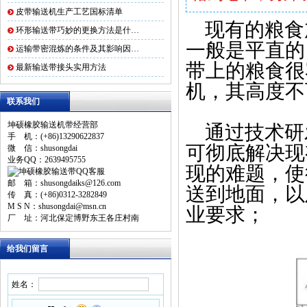
皮带输送机生产工艺国标清单
现有的粮食
环形输送带巧妙的更换方法是什…
一般是平直的
运输带密混炼的条件及其影响因…
带上的粮食很
最新输送带接头实用方法
机，其高度不
联系我们
坤硕橡胶输送机带经营部
通过技术研
手 机：(+86)13290622837
可彻底解决现
微 信：shusongdai
业务QQ：2639495755
现的难题，使
邮 箱：shusongdaiks@126.com
送到地面，以
传 真：(+86)0312-3282849
M S N：shusongdai@msn.cn
业要求；
厂 址：河北保定博野东王各庄村南
给我们留言
姓名：