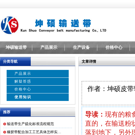
坤硕输送带
产品展示
生产设备
价格中心
分类导航
文章详情
产品展示
解疑答惑
作者：坤硕皮
价格中心
使用知识
推荐
导读：
现有的粮
直的，在输送粉
输送带生产硫化标准流程规范
落到地下，另外
橡胶带配合加工工艺具体怎样实…