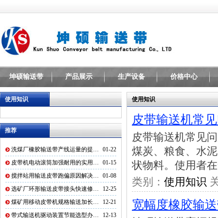
坤硕输送带
产品展示
生产设备
价格中心
使用知识
使用知识
皮带输送机常见
推荐
皮带输送机常见问
煤炭、粮食、水泥
洗煤厂橡胶输送带产线运量的提…
01-22
皮带机电动滚筒加强耐用的实用…
01-15
状物料。使用者在
搅拌站用输送皮带跑偏原因解决…
01-08
类别：
使用知识
关
选矿厂环形输送皮带接头快速修…
12-25
宽幅度橡胶输送
煤矿用移动皮带机规格输送加长…
12-21
带式输送机驱动装置节能选型办…
12-13