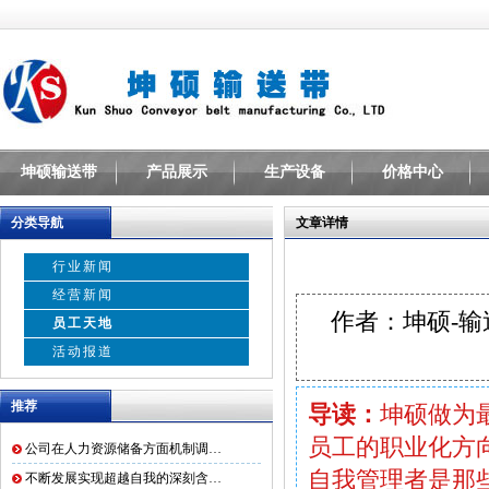
坤硕输送带
产品展示
生产设备
价格中心
分类导航
文章详情
行业新闻
经营新闻
作者：坤硕-
员工天地
活动报道
推荐
导读：
坤硕做为
员工的职业化方
公司在人力资源储备方面机制调…
自我管理者是那
不断发展实现超越自我的深刻含…