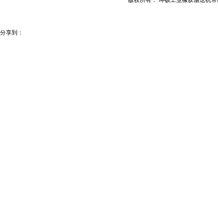
版权所有： 坤硕工业橡胶输送机
分享到：