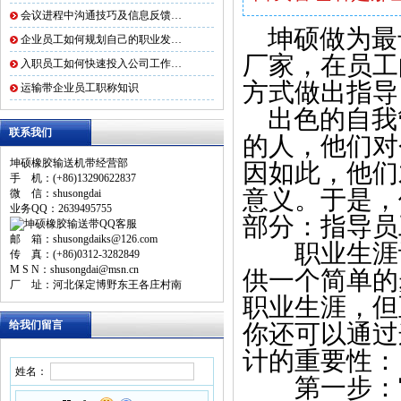
会议进程中沟通技巧及信息反馈…
坤硕做为最
企业员工如何规划自己的职业发…
厂家，在员工
入职员工如何快速投入公司工作…
方式做出指导
运输带企业员工职称知识
出色的自我
联系我们
的人，他们对
坤硕橡胶输送机带经营部
因如此，他们
手 机：(+86)13290622837
意义。于是，
微 信：shusongdai
业务QQ：2639495755
部分：指导员
邮 箱：shusongdaiks@126.com
职业生涯设
传 真：(+86)0312-3282849
M S N：shusongdai@msn.cn
供一个简单的
厂 址：河北保定博野东王各庄村南
职业生涯，但
给我们留言
你还可以通过
计的重要性：
姓名：
第一步：